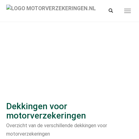
Spring
naar
Toon/verberg
Toon/
hoofd-
zoekbalk
navig
inhoud
Dekkingen voor
motorverzekeringen
Overzicht van de verschillende dekkingen voor
motorverzekeringen