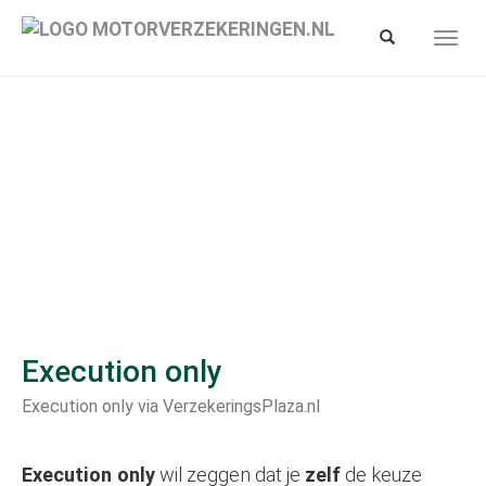
Spring
naar
Toon/verberg
Toon/
hoofd-
zoekbalk
navig
inhoud
Execution only
Execution only via VerzekeringsPlaza.nl
Execution only
wil zeggen dat je
zelf
de keuze