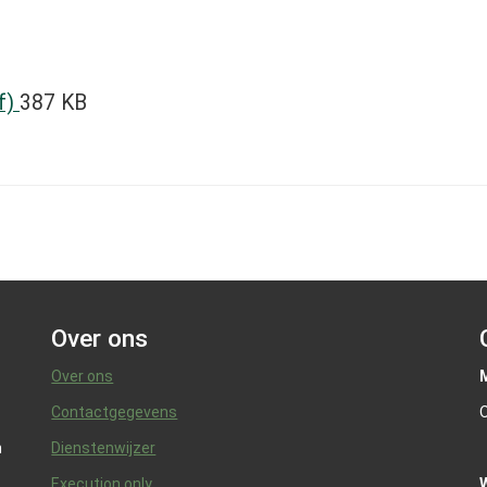
df)
387 KB
Over ons
Over ons
Contactgegevens
O
n
Dienstenwijzer
Execution only