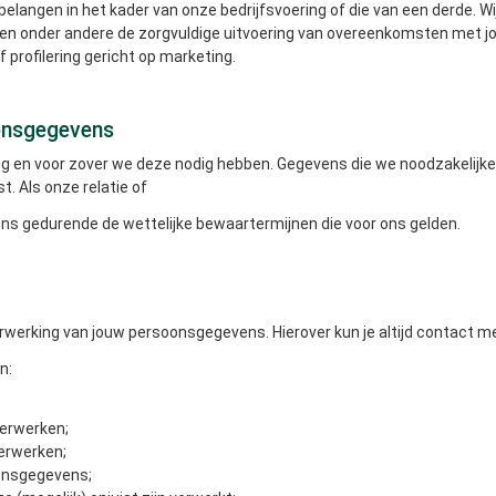
elangen in het kader van onze bedrijfsvoering of die van een derde. W
fen onder andere de zorgvuldige uitvoering van overeenkomsten met j
f profilering gericht op marketing.
onsgegevens
 en voor zover we deze nodig hebben. Gegevens die we noodzakelijker
. Als onze relatie of
s gedurende de wettelijke bewaartermijnen die voor ons gelden.
rwerking van jouw persoonsgegevens. Hierover kun je altijd contact 
n:
erwerken;
verwerken;
onsgegevens;