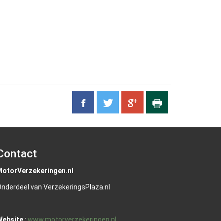
Contact
MotorVerzekeringen.nl
nderdeel van VerzekeringsPlaza.nl
Website
:
www.motorverzekeringen.nl