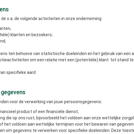
vens
e o.a. de volgende activiteiten in onze onderneming:
anten;
tiële) klanten en bezoekers;
and;
ens ten behoeve van statistische doeleinden en het gebruik van een
tieactiviteiten om een relatie met een (potentiële) klant tot stand te 
an specifieke aard.
 gegevens
onden voor de verwerking van jouw persoonsgegevens:
ancieel product of een financiële dienst;
ng die op ons rust, bijvoorbeeld het voldoen aan onze wettelijke zorgp
of het voldoen aan wettelijke termijnen voor het bewaren van gegeven
ven om gegevens te verwerken voor specifieke doeleinden. Deze toeste