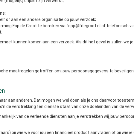
(mogelijk) onjuist zijn verwerkt;
ns;
lf of aan een andere organisatie op jouw verzoek;
ing Fop de Groot te bereiken via fopjr@fdegroot.nl of telefonisch v
t.
tegemoet kunnen komen aan een verzoek. Als dit het geval is zullen we j
sche maatregelen getroffen om jouw persoonsgegevens te beveiligen
en
ar aan anderen. Dat mogen we wel doen als je ons daarvoor toestemmi
s zo’n de verstrekking ten dienste staat van onze doeleinden van de v
fhankelijk van de verleende diensten aan je verstrekken wij jouw pers
aars) bij wie we voor jou een financieel product aanvragen of bij wie je