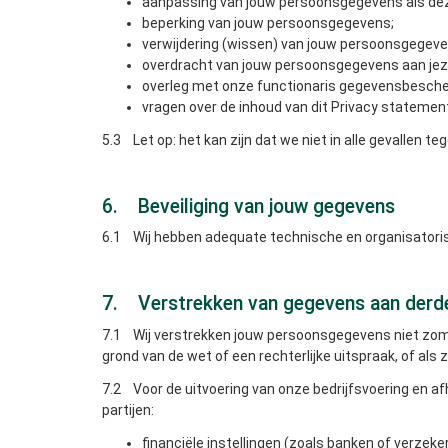
aanpassing van jouw persoonsgegevens als deze 
beperking van jouw persoonsgegevens;
verwijdering (wissen) van jouw persoonsgegeve
overdracht van jouw persoonsgegevens aan jeze
overleg met onze functionaris gegevensbescherm
vragen over de inhoud van dit Privacy statemen
5.3 Let op: het kan zijn dat we niet in alle gevallen 
6. Beveiliging van jouw gegevens
6.1 Wij hebben adequate technische en organisatori
7. Verstrekken van gegevens aan derd
7.1 Wij verstrekken jouw persoonsgegevens niet zoma
grond van de wet of een rechterlijke uitspraak, of al
7.2 Voor de uitvoering van onze bedrijfsvoering en a
partijen:
financiële instellingen (zoals banken of verzeker