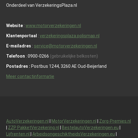
Onderdeel van VerzekeringsPlaza.nl
Website
:
www.motorverzekeringen.nl
Klantenportaal
:
verzekeringsplaza.polismap.nl
E-mailadres
:
service@motorverzekeringen.nl
Telefoon
: 0900-0266
(gebruikelijke belkosten)
Postadres :
Postbus 1244, 3260 AE Oud-Beijerland
Meer contactinformatie
AutoVerzekeringen.nl
|
MotorVerzekeringen.nl
|
Zorg-Premies.nl
|
ZZP PakketVerzekering.nl
|
BestelautoVerzekeringen.eu
|
Lijfrenten.nl
|
ArbeidsongeschiktheidsVerzekeringen.eu
|