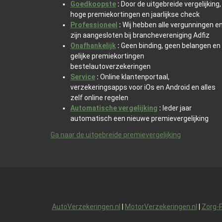
Goedkoopste
:
Door de uitgebreide vergelijking,
hoge premiekortingen en jaarlijkse check
Professioneel
:
Wij hebben alle vergunningen e
zijn aangesloten bij branchevereniging Adfiz
Onafhankelijk
:
Geen binding, geen belangen en
gelijke premiekortingen
bestelautoverzekeringen
Service
:
Online klantenportaal,
verzekeringsapps voor iOs en Android en alles
zelf online regelen
Automatische vergelijking
:
Ieder jaar
automatisch een nieuwe premievergelijking
Ga naar de uitgebreide premievergelijking
AutoVerzekeringen.nl
|
MotorVerzekeringen.nl
|
Zorg-P