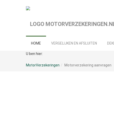
Spring
naar
hoofd-
inhoud
HOME
VERGELIJKEN EN AFSLUITEN
DEK
U ben hier:
MotorVerzekeringen
Motorverzekering aanvragen