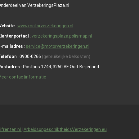
nderdeel van VerzekeringsPlaza.nl
Website
:
www.motorverzekeringen.nl
lantenportaal
:
verzekeringsplaza.polismap.nl
E-mailadres
:
service@motorverzekeringen.nl
Telefoon
: 0900-0266
(gebruikelijke belkosten)
Postadres :
Postbus 1244, 3260 AE Oud-Beijerland
eer contactinformatie
ijfrenten.nl
|
ArbeidsongeschiktheidsVerzekeringen.eu