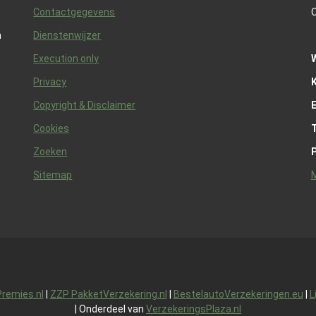
Contactgegevens
O
n
Dienstenwijzer
Execution only
Privacy
K
Copyright & Disclaimer
Cookies
Zoeken
Sitemap
M
remies.nl
|
ZZP PakketVerzekering.nl
|
BestelautoVerzekeringen.eu
|
L
| Onderdeel van
VerzekeringsPlaza.nl