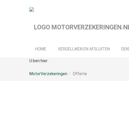
Spring
naar
hoofd-
inhoud
HOME
VERGELIJKEN EN AFSLUITEN
DEK
U ben hier:
MotorVerzekeringen
Offerte