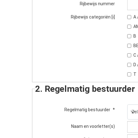
Rijbewijs nummer
Rijbewijs categoriën [i]
A 
A
B
BE
C 
D 
T
2. Regelmatig bestuurder
Regelmatig bestuurder
*
Naam en voorletter(s)