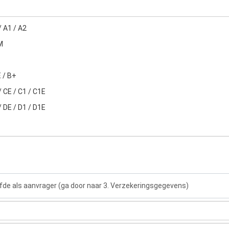
/ A1 / A2
M
 / B+
/ CE / C1 / C1E
/ DE / D1 / D1E